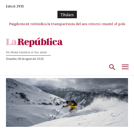
Edició 2935
TItulars
Puigdemont reivindica la transparència del seu retorn i manté el pols
Portugal acusa Espanya de provocar un “efecte crida” massiu per la seva
ferm per la plena llibertat dels encausats
“manca de regulació” migratòria
Els Països Catalans al teu abast
Dissabte, 08 de agost del 2026