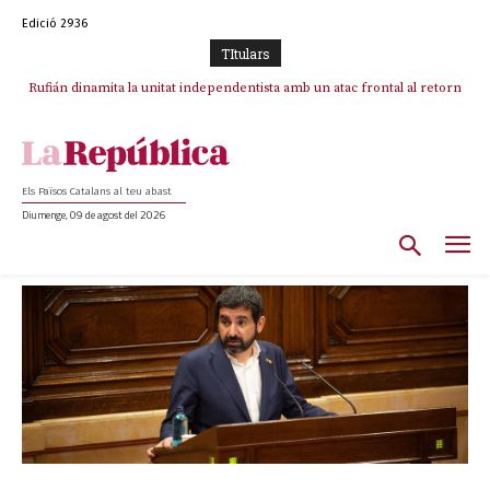
Edició 2936
TItulars
Rufián dinamita la unitat independentista amb un atac frontal al retorn
de Puigdemont
Els Països Catalans al teu abast
Diumenge, 09 de agost del 2026