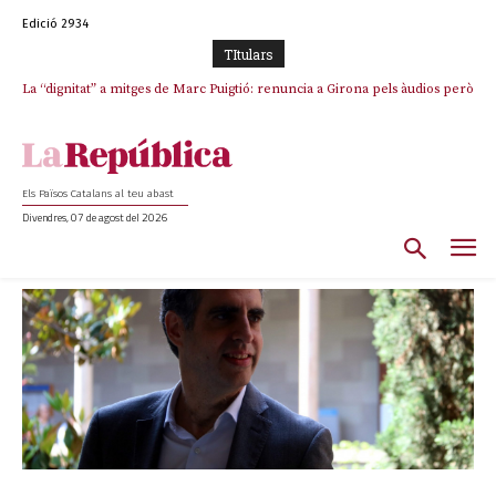
Edició 2934
TItulars
La “dignitat” a mitges de Marc Puigtió: renuncia a Girona pels àudios però
s’aferra als càrrecs remunerats de Sant Julià i el Consell Comarcal
Els Països Catalans al teu abast
Divendres, 07 de agost del 2026