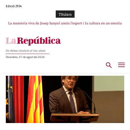
Edició 2934
TItulars
La memòria viva de Josep Sunyol uneix l’esport i la cultura en un emotiu
homenatge a Guadarrama pel seu 90è aniversari
Els Països Catalans al teu abast
Divendres, 07 de agost del 2026