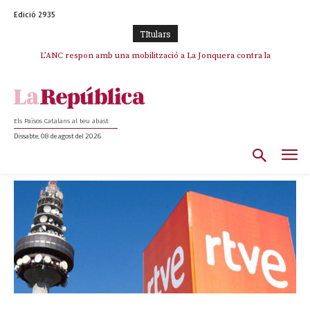
Edició 2935
TItulars
L’ANC respon amb una mobilització a La Jonquera contra la
catalanofòbia i els abusos de la Policia Nacional
Els Països Catalans al teu abast
Dissabte, 08 de agost del 2026