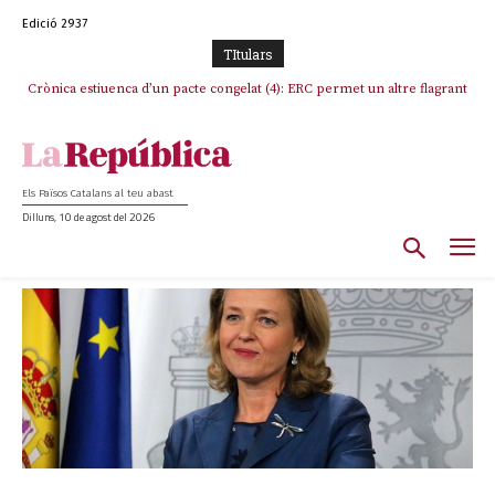
Edició 2937
TItulars
Crònica estiuenca d’un pacte congelat (4): ERC permet un altre flagrant
incompliment de l’acord, les seleccions catalanes un cop més
sacrificades
Els Països Catalans al teu abast
Dilluns, 10 de agost del 2026