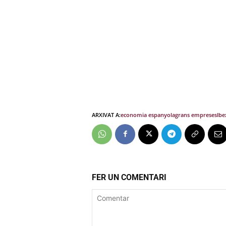
ARXIVAT A:
economia espanyola
grans empreses
Ibe
FER UN COMENTARI