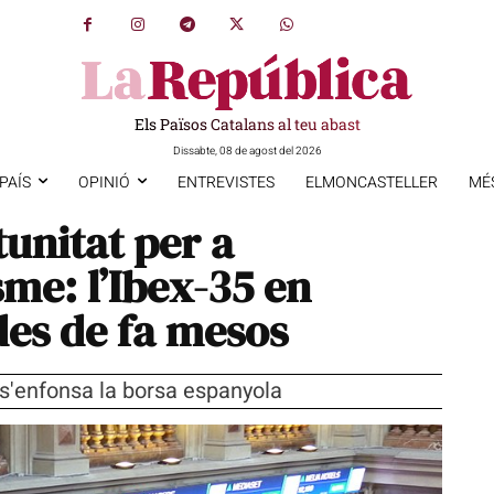
Els Països Catalans al teu abast
Dissabte, 08 de agost del 2026
PAÍS
OPINIÓ
ENTREVISTES
ELMONCASTELLER
MÉ
unitat per a
me: l’Ibex-35 en
des de fa mesos
s'enfonsa la borsa espanyola