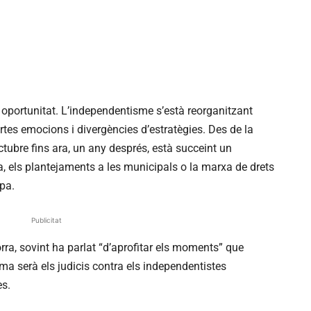
 oportunitat. L’independentisme s’està reorganitzant
rtes emocions i divergències d’estratègies. Des de la
tubre fins ara, un any després, està succeint un
, els plantejaments a les municipals o la marxa de drets
opa.
Publicitat
orra, sovint ha parlat “d’aprofitar els moments” que
ima serà els judicis contra els independentistes
es.