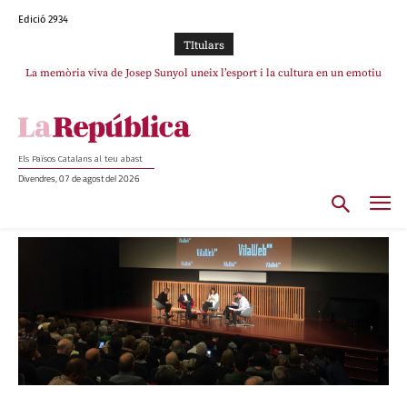
Edició 2934
TItulars
La memòria viva de Josep Sunyol uneix l’esport i la cultura en un emotiu
homenatge a Guadarrama pel seu 90è aniversari
Els Països Catalans al teu abast
Divendres, 07 de agost del 2026