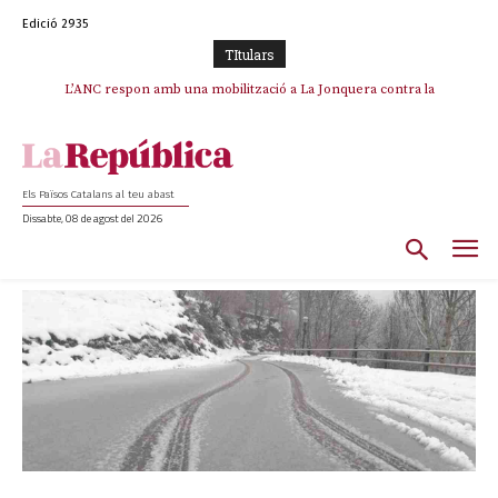
Edició 2935
TItulars
L’ANC respon amb una mobilització a La Jonquera contra la
catalanofòbia i els abusos de la Policia Nacional
Els Països Catalans al teu abast
Dissabte, 08 de agost del 2026