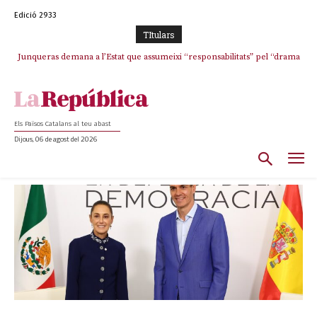
Edició 2933
TItulars
Junqueras demana a l’Estat que assumeixi “responsabilitats” pel “drama
humà” a Ceuta i avança que Catalunya haurà de continuar acollint
menors
Els Països Catalans al teu abast
Dijous, 06 de agost del 2026