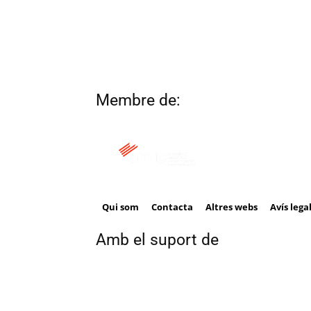
Membre de:
Qui som
Contacta
Altres webs
Avís lega
Amb el suport de