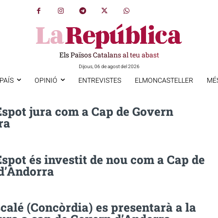
Els Països Catalans al teu abast
Dijous, 06 de agost del 2026
PAÍS
OPINIÓ
ENTREVISTES
ELMONCASTELLER
MÉ
Espot jura com a Cap de Govern
ra
spot és investit de nou com a Cap de
d’Andorra
calé (Concòrdia) es presentarà a la