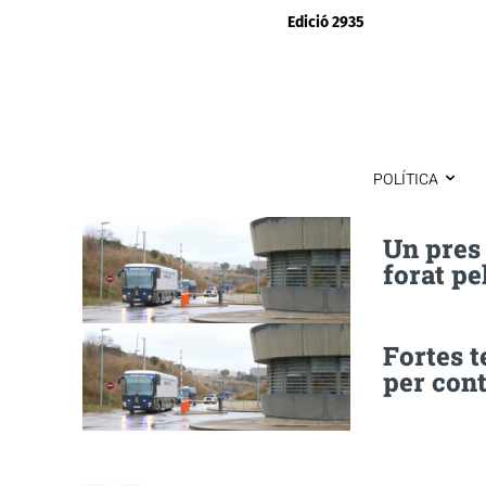
Edició 2935
POLÍTICA
Un pres
forat pe
Fortes t
per con