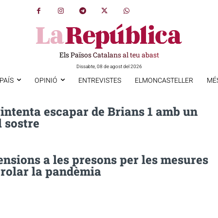
Els Països Catalans al teu abast
Dissabte, 08 de agost del 2026
PAÍS
OPINIÓ
ENTREVISTES
ELMONCASTELLER
MÉ
 intenta escapar de Brians 1 amb un
l sostre
ensions a les presons per les mesures
trolar la pandèmia