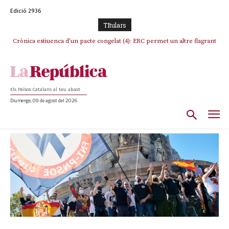
Edició 2936
TItulars
Crònica estiuenca d’un pacte congelat (4): ERC permet un altre flagrant
Rufián boicoteja l’estratègia d’acostament a Junts d’Oriol Junqueras
incompliment de l’acord, les seleccions catalanes un cop més
sacrificades
Els Països Catalans al teu abast
Diumenge, 09 de agost del 2026