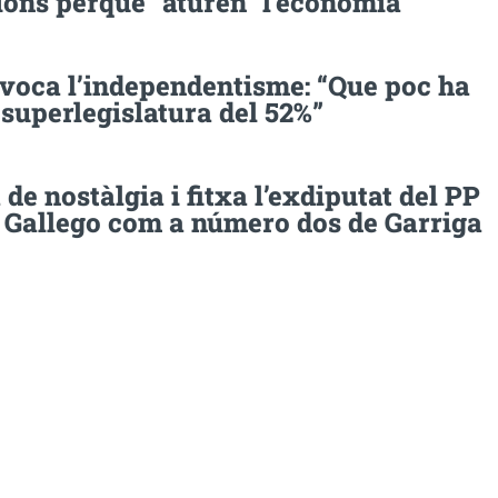
ions perquè “aturen” l’economia
voca l’independentisme: “Que poc ha
 superlegislatura del 52%”
 de nostàlgia i fitxa l’exdiputat del PP
 Gallego com a número dos de Garriga