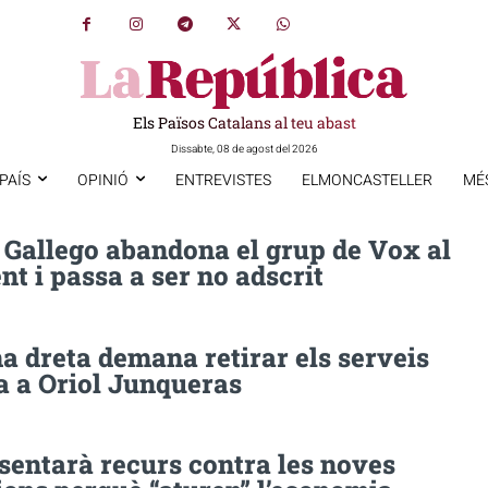
Els Països Catalans al teu abast
Dissabte, 08 de agost del 2026
PAÍS
OPINIÓ
ENTREVISTES
ELMONCASTELLER
MÉ
 Gallego abandona el grup de Vox al
t i passa a ser no adscrit
a dreta demana retirar els serveis
a a Oriol Junqueras
sentarà recurs contra les noves