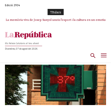
Edició 2934
TItulars
La memòria viva de Josep Sunyol uneix l’esport i la cultura en un emotiu
homenatge a Guadarrama pel seu 90è aniversari
Els Països Catalans al teu abast
Divendres, 07 de agost del 2026