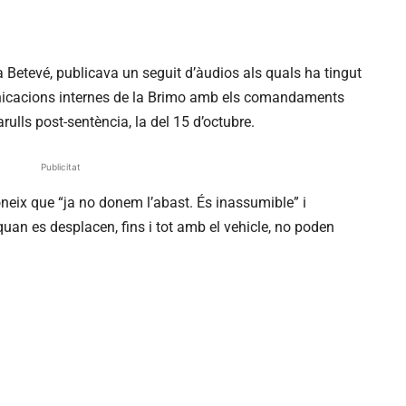
na Betevé, publicava un seguit d’àudios als quals ha tingut
nicacions internes de la Brimo amb els comandaments
rulls post-sentència, la del 15 d’octubre.
Publicitat
oneix que “ja no donem l’abast. És inassumible” i
an es desplacen, fins i tot amb el vehicle, no poden