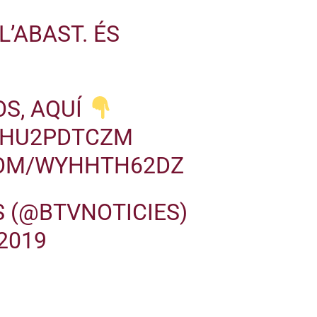
L’ABAST. ÉS
OS, AQUÍ
/VHU2PDTCZM
COM/WYHHTH62DZ
S (@BTVNOTICIES)
2019