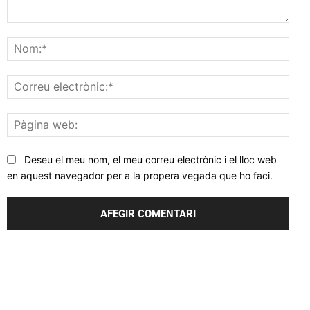
Comentar
Nom
Corr
elec
Pàgi
web
Deseu el meu nom, el meu correu electrònic i el lloc web
en aquest navegador per a la propera vegada que ho faci.