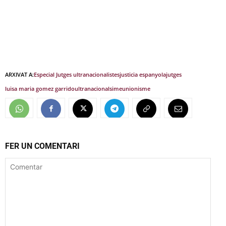
ARXIVAT A:
Especial Jutges ultranacionalistes
justicia espanyola
jutges
luisa maria gomez garrido
ultranacionalsime
unionisme
FER UN COMENTARI