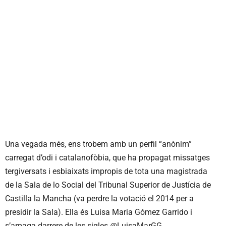
Una vegada més, ens trobem amb un perfil “anònim”
carregat d’odi i catalanofòbia, que ha propagat missatges
tergiversats i esbiaixats impropis de tota una magistrada
de la Sala de lo Social del Tribunal Superior de Justícia de
Castilla la Mancha (va perdre la votació el 2014 per a
presidir la Sala). Ella és Luisa Maria Gómez Garrido i
s’amaga darrere de les sigles @LuisaMarGG.