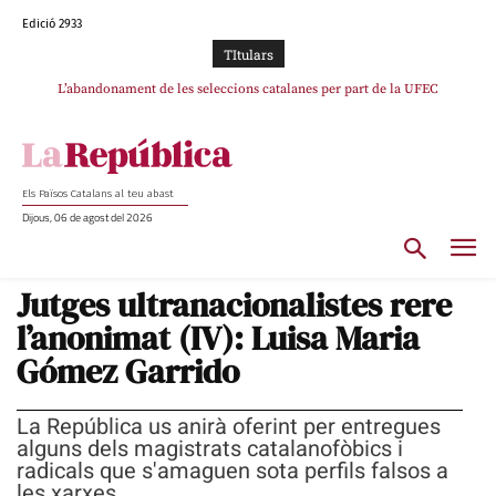
Edició 2933
TItulars
TV3 perd el lideratge després de 23 mesos: Una deriva sense continguts i en
L’abandonament de les seleccions catalanes per part de la UFEC
clau espanyola deixa el canal a mans de TVE
espanyolitza l’esport del país
Els Països Catalans al teu abast
Dijous, 06 de agost del 2026
Jutges ultranacionalistes rere
l’anonimat (IV): Luisa Maria
Gómez Garrido
La República us anirà oferint per entregues
alguns dels magistrats catalanofòbics i
radicals que s'amaguen sota perfils falsos a
les xarxes