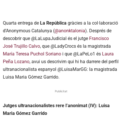
Quarta entrega de
La República
gràcies a la col·laboració
d’Anonymous Catalunya (
@anonktalonia
). Després de
descobrir que @LaLupaJudicial és el jutge
Francisco
José Trujillo Calvo
, que @LadyCrocs és la magistrada
María Teresa Puchol Soriano
i que @LaPeLo1 és
Laura
Peña Lozano
, avui us descrivim qui hi ha darrere del perfil
ultranacionalista espanyol @LuisaMarGG: la magistrada
Luisa Maria Gómez Garrido.
Publicitat
Jutges ultranacionalistes rere l’anonimat (IV): Luisa
Maria Gómez Garrido