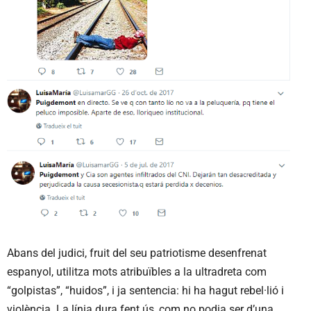
Abans del judici, fruit del seu patriotisme desenfrenat
espanyol, utilitza mots atribuïbles a la ultradreta com
“golpistas”, “huidos”, i ja sentencia: hi ha hagut rebel·lió i
violència. La línia dura fent ús, com no podia ser d’una