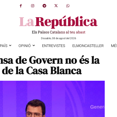
Els Països Catalans al teu abast
Dissabte, 08 de agost del 2026
PAÍS
OPINIÓ
ENTREVISTES
ELMONCASTELLER
MÉ
msa de Govern no és la
 de la Casa Blanca