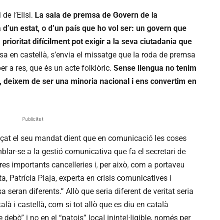
de l’Elisi.
La sala de premsa de Govern de la
d’un estat, o d’un país que ho vol ser: un govern que
rioritat difícilment pot exigir a la seva ciutadania que
msa en castellà, s’envia el missatge que la roda de premsa
r a res, que és un acte folklòric.
Sense llengua no tenim
, deixem de ser una minoria nacional i ens convertim en
Publicitat
çat el seu mandat dient que en comunicació les coses
blar-se a la gestió comunicativa que fa el secretari de
res importants cancelleries i, per això, com a portaveu
, Patrícia Plaja, experta en crisis comunicatives i
seran diferents.” Allò que seria diferent de veritat seria
alà i castellà, com si tot allò que es diu en català
debò” i no en el “patois” local inintel·ligible, només per