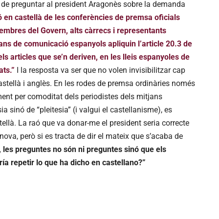
at de preguntar al president Aragonès sobre la demanda
ió en castellà de les conferències de premsa oficials
membres del Govern, alts càrrecs i representants
jans de comunicació espanyols apliquin l’article 20.3 de
ls articles que se’n deriven, en les lleis espanyoles de
ats.”
I la resposta va ser que no volen invisibilitzar cap
astellà i anglès. En les rodes de premsa ordinàries només
ment per comoditat dels periodistes dels mitjans
 sinó de “pleitesia” (i valgui el castellanisme), es
ellà. La raó que va donar-me el president seria correcte
nova, però si es tracta de dir el mateix que s’acaba de
, les preguntes no són ni preguntes sinó que els
ía repetir lo que ha dicho en castellano?”