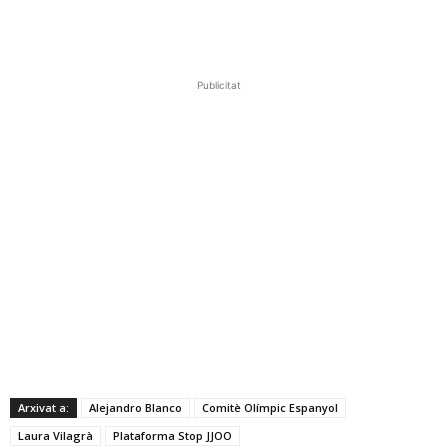
Publicitat
Arxivat a:
Alejandro Blanco
Comitè Olímpic Espanyol
Laura Vilagrà
Plataforma Stop JJOO