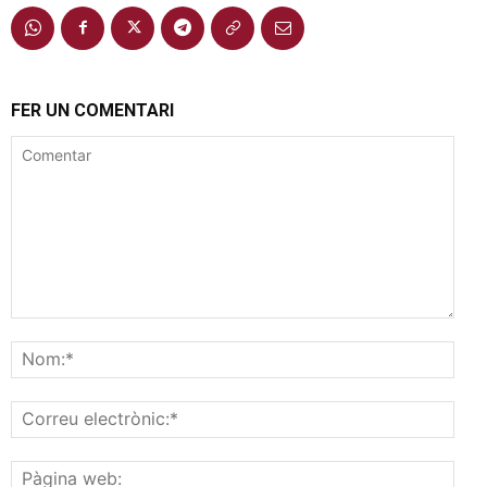
FER UN COMENTARI
Comentar
Nom
Corr
elec
Pàgi