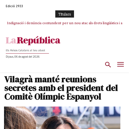
Edició 2933
TItulars
Indignació i denúncia contundent per un nou atac als drets lingüístics i a
la dignitat humana a la Jonquera
Els Països Catalans al teu abast
Dijous, 06 de agost del 2026
Vilagrà manté reunions
secretes amb el president del
Comitè Olímpic Espanyol