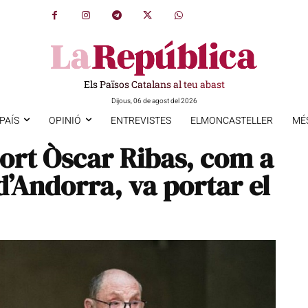
Els Països Catalans al teu abast
Dijous, 06 de agost del 2026
PAÍS
OPINIÓ
ENTREVISTES
ELMONCASTELLER
MÉ
ort Òscar Ribas, com a
d’Andorra, va portar el