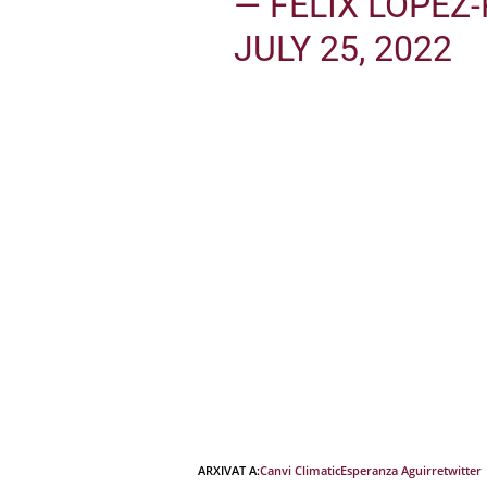
— FÉLIX LÓPEZ
JULY 25, 2022
ARXIVAT A:
Canvi Climatic
Esperanza Aguirre
twitter