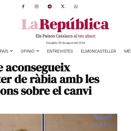
Els Països Catalans al teu abast
Dissabte, 08 de agost del 2026
PAÍS
OPINIÓ
ENTREVISTES
ELMONCASTELLER
MÉ
e aconsegueix
er de ràbia amb les
ons sobre el canvi