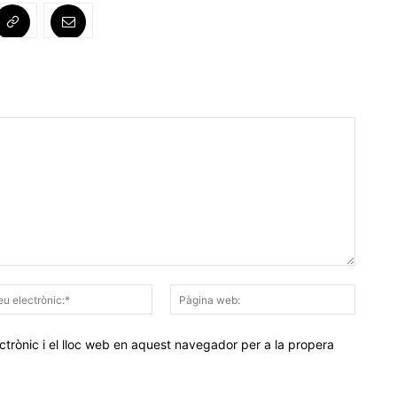
Correu
Pàgina
electrònic:*
web:
trònic i el lloc web en aquest navegador per a la propera