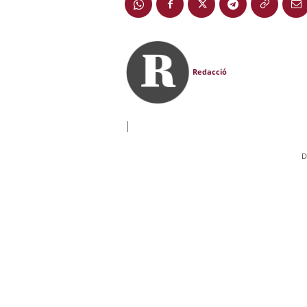
Redacció
|
D