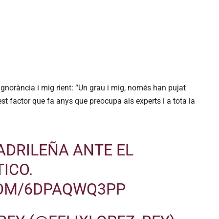
ignorància i mig rient: “Un grau i mig, només han pujat
t factor que fa anys que preocupa als experts i a tota la
ADRILEÑA ANTE EL
ICO.
COM/6DPAQWQ3PP