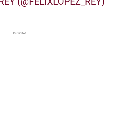
-REY (@FELIXLOPEZ_REY)
Publicitat