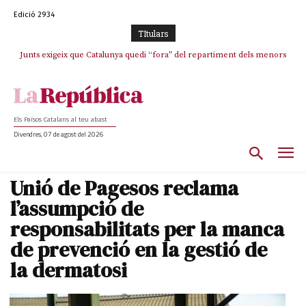
Edició 2934
TItulars
Junts exigeix que Catalunya quedi “fora” del repartiment dels menors
Junqueras demana a l’Estat que assumeixi “responsabilitats” pel “drama
humà” a Ceuta i avança que Catalunya haurà de continuar acollint
migrants de Ceuta
menors
Els Països Catalans al teu abast
Divendres, 07 de agost del 2026
Unió de Pagesos reclama
l’assumpció de
responsabilitats per la manca
de prevenció en la gestió de
la dermatosi