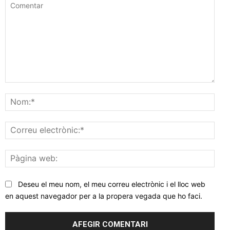
Comentar
Nom
Corr
elec
Pàgi
web
Deseu el meu nom, el meu correu electrònic i el lloc web
en aquest navegador per a la propera vegada que ho faci.