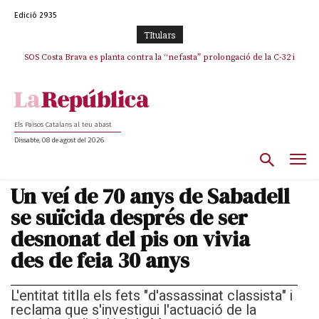
Edició 2935
TItulars
SOS Costa Brava es planta contra la “nefasta” prolongació de la C-32 i
La memòria viva de Josep Sunyol uneix l’esport i la cultura en un emotiu
homenatge a Guadarrama pel seu 90è aniversari
n’exigeix la retirada immediata
Els Països Catalans al teu abast
Dissabte, 08 de agost del 2026
Un veí de 70 anys de Sabadell
se suïcida després de ser
desnonat del pis on vivia
des de feia 30 anys
L'entitat titlla els fets "d'assassinat classista" i
reclama que s'investigui l'actuació de la