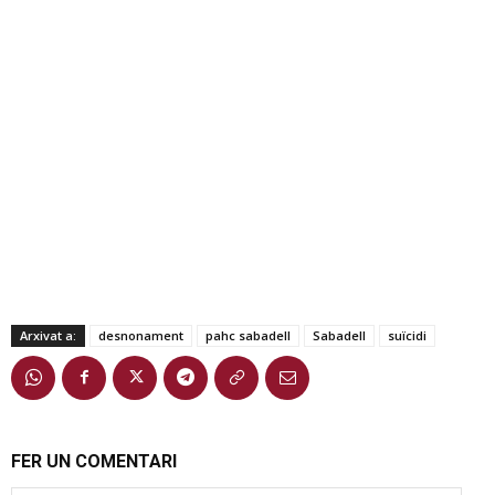
Arxivat a:
desnonament
pahc sabadell
Sabadell
suïcidi
FER UN COMENTARI