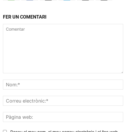
FER UN COMENTARI
Comentar
Nom
Corr
elec
Pàgi
web
Deseu el meu nom, el meu correu electrònic i el lloc web