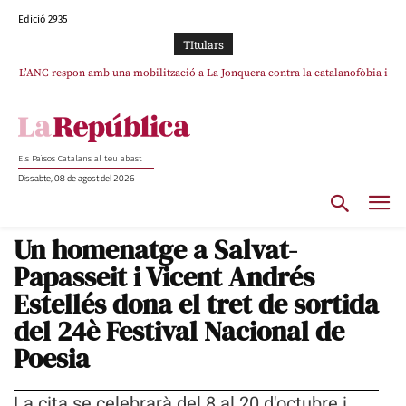
Edició 2935
TItulars
L’ANC respon amb una mobilització a La Jonquera contra la catalanofòbia i
els abusos de la Policia Nacional
Els Països Catalans al teu abast
Dissabte, 08 de agost del 2026
Un homenatge a Salvat-
Papasseit i Vicent Andrés
Estellés dona el tret de sortida
del 24è Festival Nacional de
Poesia
La cita se celebrarà del 8 al 20 d'octubre i