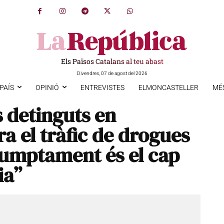
Els Països Catalans al teu abast
Divendres, 07 de agost del 2026
PAÍS
OPINIÓ
ENTREVISTES
ELMONCASTELLER
MÉ
s detinguts en
ra el tràfic de drogues
sumptament és el cap
ia”