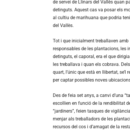
de servei de Llinars del Vallès quan p
detinguts. Aquest cas va posar els mo
al cultiu de marihuana que podria ten
del Vallès.
Tot i que inicialment treballaven amb 
responsables de les plantacions, les 
detinguts, el caporal, era el que dirigi
les treballava i quan els cobrava. Dels 
quart, l’únic que està en llibertat, se
per captar possibles noves ubicacions
Des de feia set anys, a canvi d’una “ta
escollien en funció de la rendibilitat d
“jardiners”, feien tasques de vigilànci
menjar als treballadors de les plantaci
recursos del cos i d’amagat de la res