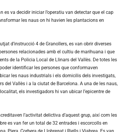
 es va decidir iniciar l’operatiu van detectar que el cap
ransformar les naus on hi havien les plantacions en
utjat d’instrucció 4 de Granollers, es van obrir diverses
es persones relacionades amb el cultiu de marihuana i que
nts de la Policia Local de Llinars del Vallès. De totes les
poder identificar les persones que conformaven
icar les naus industrials i els domicilis dels investigats,
s del Vallès i a la ciutat de Barcelona. A una de les naus,
ocalitat, els investigadors hi van ubicar l’epicentre de
creditaven l’activitat delictiva d’aquest grup, així com les
bre es van fer un total de 32 entrades i escorcolls en
na, Piera, Corbera de Llobregat i Riells i Viabrea. Es van