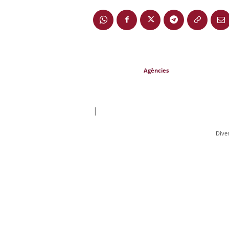
Agències
|
Dive