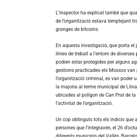
L’inspector ha explicat també que quan
de l’organització estava temptejant t
granges de bitcoins.
En aquesta investigació, que porta el j
línies de treball a l’entorn de divers
podien estar protegides per alguns age
gestions practicades els Mossos van 
l’organització criminal, es van poder ub
la majoria al terme municipal de Llinar
ubicades al polígon de Can Prat de la l
l’activitat de l’organització.
Un cop obtinguts tots els indicis que a
persones que l’integraven, el 26 d’octu
diferents municipis del Vallès, Barcelo