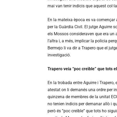
mai van tenir indicis que aquest col·l
En la mateixa època es va començar 
per la Guàrdia Civil. El jutge Aguirre
els Mossos consideraven que era un a
l’altra i, a més, implicar la policia pe
Bermejo li va dir a Trapero que el jut
investigació.
Trapero veia “poc creïble” que tots e
En la trobada entre Aguirre i Trapero, 
atestat on li demanés una ordre per in
quinzena de membres de la unitat ECO 
no tenien indicis per demanar allò i q
però és “poc creïble” que tots ho sigui