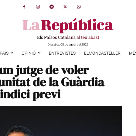
Els Països Catalans al teu abast
Dissabte, 08 de agost del 2026
PAÍS
OPINIÓ
ENTREVISTES
ELMONCASTELLER
MÉ
un jutge de voler
unitat de la Guàrdia
indici previ