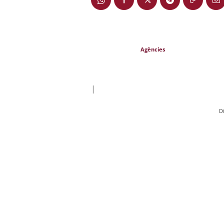
Agències
|
D