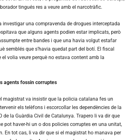
aborador tingués res a veure amb el narcotràfic.
a investigar una compravenda de drogues interceptada
 sospitava que alguns agents podien estar implicats, però
ssumpte entre bandes i que una havia volgut estafar
rquè semblés que s’havia quedat part del botí. El fiscal
ge el volia veure perquè no estava content amb la
ls agents fossin corruptes
el magistrat va insistir que la policia catalana fes un
tervenir els telèfons i escorcollar les dependències de la
de la Guàrdia Civil de Catalunya. Trapero li va dir que
ue pot haver-hi un o dos policies corruptes en una unitat,
n. En tot cas, li va dir que si el magistrat ho manava per