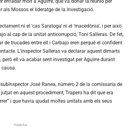
er enfadar molt a Aguirre, que va donar la reunió per
 als Mossos el lideratge de la investigació.
ectament ni el ‘cas Saratoga’ ni el ‘macedònia’, i per això
o al cap de la unitat anticorrupció, Toni Salleras. De fet,
 de trucades entre ell i Carbajo eren perquè el confident
ontacte. L’inspector Salleras va declarar aquest dimarts
, però ell va acabar sent investigat per Aguirre durant
a causa.
el subinspector José Ranea, número 2 de la comissaria de
i jutjat en aquest procediment, Trapero ha dit que era
rrer” i que havia ajudat moltes unitats amb els seus
Publicitat