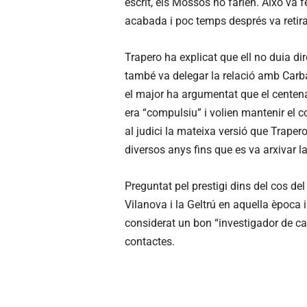
escrit, els Mossos ho farien. Això va f
acabada i poc temps després va retirar
Trapero ha explicat que ell no duia dir
també va delegar la relació amb Carbaj
el major ha argumentat que el centenar
era “compulsiu” i volien mantenir el c
al judici la mateixa versió que Trapero
diversos anys fins que es va arxivar l
Preguntat pel prestigi dins del cos d
Vilanova i la Geltrú en aquella època 
considerat un bon “investigador de ca
contactes.