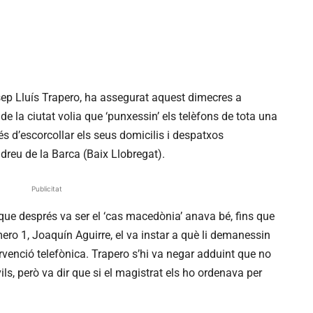
ep Lluís Trapero, ha assegurat aquest dimecres a
de la ciutat volia que ‘punxessin’ els telèfons de tota una
és d’escorcollar els seus domicilis i despatxos
dreu de la Barca (Baix Llobregat).
Publicitat
 que després va ser el ‘cas macedònia’ anava bé, fins que
mero 1, Joaquín Aguirre, el va instar a què li demanessin
tervenció telefònica. Trapero s’hi va negar adduint que no
vils, però va dir que si el magistrat els ho ordenava per