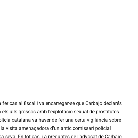
va fer cas al fiscal i va encarregar-se que Carbajo declarés
n els ulls grossos amb l’explotació sexual de prostitutes
licia catalana va haver de fer una certa vigilància sobre
 la visita amenaçadora d’un antic comissari policial
asa seva. En tot cas, i a preguntes de l’advocat de Carbajo,