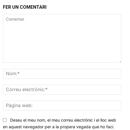
FER UN COMENTARI
Comentar
Nom
Corr
elec
Pàgi
web
Deseu el meu nom, el meu correu electrònic i el lloc web
en aquest navegador per a la propera vegada que ho faci.