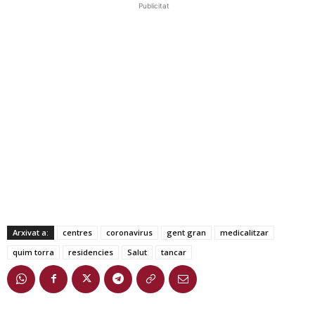
Publicitat
Arxivat a:
centres
coronavirus
gent gran
medicalitzar
quim torra
residencies
Salut
tancar