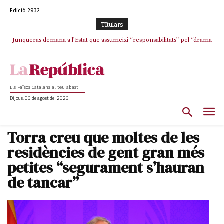
Edició 2932
TItulars
Junqueras demana a l’Estat que assumeixi “responsabilitats” pel “drama
humà” a Ceuta i avança que Catalunya haurà de continuar acollint
menors
Els Països Catalans al teu abast
Dijous, 06 de agost del 2026
Torra creu que moltes de les
residències de gent gran més
petites “segurament s’hauran
de tancar”