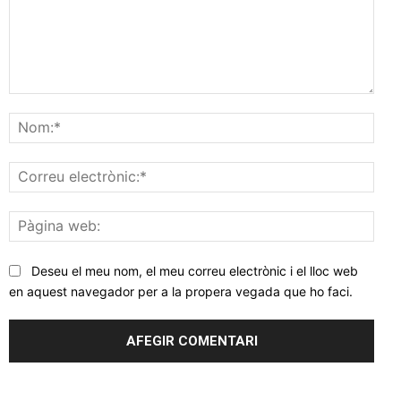
Comentar
Nom
Corr
elec
Pàgi
web
Deseu el meu nom, el meu correu electrònic i el lloc web
en aquest navegador per a la propera vegada que ho faci.