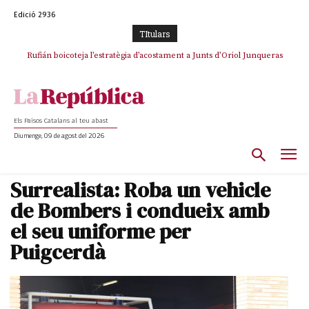
Edició 2936
TItulars
Rufián boicoteja l’estratègia d’acostament a Junts d’Oriol Junqueras
Els Països Catalans al teu abast
Diumenge, 09 de agost del 2026
Surrealista: Roba un vehicle
de Bombers i condueix amb
el seu uniforme per
Puigcerdà