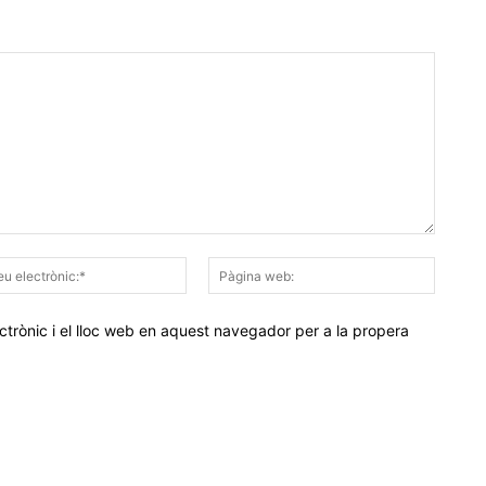
Correu
Pàgina
electrònic:*
web:
trònic i el lloc web en aquest navegador per a la propera