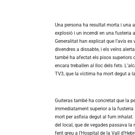
Una persona ha resultat morta i una al
explosió i un incendi en una fusteria 
Generalitat han explicat que l’avís es
divendres a dissabte, i els veïns alert
també ha afectat els pisos superiors de
encara treballen al lloc dels fets. L’al
TV3, que la víctima ha mort degut a l
Guiteras també ha concretat que la pe
immediatament superior a la fusteria 
mort per asfixia degut al fum inhalat. P
del local, que de vegades passava la ni
ferit greu a l’Hospital de la Vall d’Heb