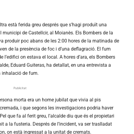
tra està ferida greu després que s’hagi produït una
al municipi de Castellcir, al Moianès. Els Bombers de la
 va produir poc abans de les 2:00 hores de la matinada de
aven de la presència de foc i d’una deflagració. El fum
 l’edifici on estava el local. A hores d’ara, els Bombers
calde, Eduard Guiteras, ha detallat, en una entrevista a
a inhalació de fum.
Publicitat
rsona morta era un home jubilat que vivia al pis
cremada, i que segons les investigacions podria haver
el que fa al ferit greu, l’alcalde diu que és el propietari
t a la fusteria. Després de l’incident, va ser traslladat
ron, on està ingressat a la unitat de cremats.