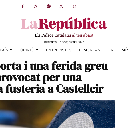
Els Països Catalans al teu abast
Divendres, 07 de agost del 2026
PAÍS
OPINIÓ
ENTREVISTES
ELMONCASTELLER
MÉ
rta i una ferida greu
provocat per una
 fusteria a Castellcir