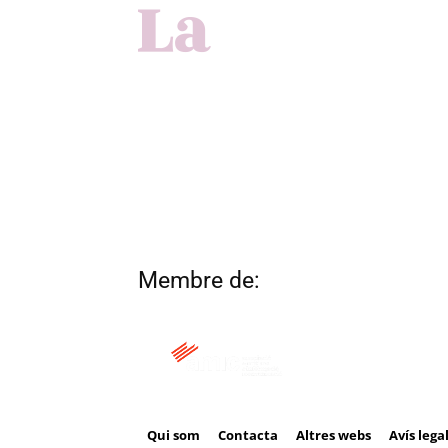
Membre de:
Qui som
Contacta
Altres webs
Avís lega