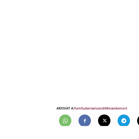
ARXIVAT A:
fum
fusteria
incendi
Moianès
mort