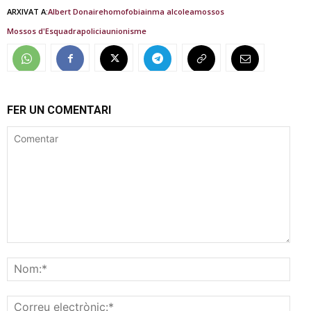
ARXIVAT A:
Albert Donaire
homofobia
inma alcolea
mossos
Mossos d'Esquadra
policia
unionisme
FER UN COMENTARI
Comentar
Nom
Corr