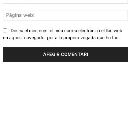
elec
Pàgi
web
Deseu el meu nom, el meu correu electrònic i el lloc web
en aquest navegador per a la propera vegada que ho faci.