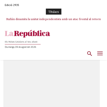
Edició 2935
TItulars
Rufián dinamita la unitat independentista amb un atac frontal al retorn
de Puigdemont
Els Països Catalans al teu abast
Diumenge, 09 de agost del 2026