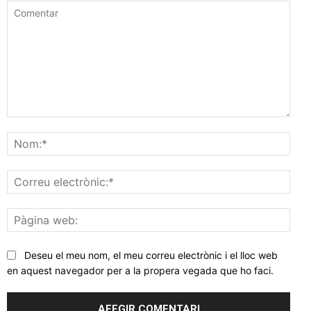
Comentar
Nom
Corr
elec
Pàgi
web
Deseu el meu nom, el meu correu electrònic i el lloc web
en aquest navegador per a la propera vegada que ho faci.