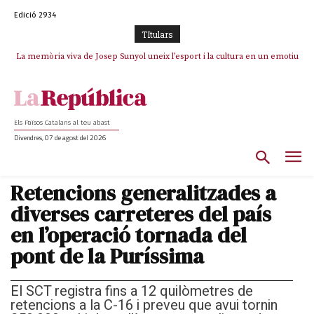
Edició 2934
TItulars
La memòria viva de Josep Sunyol uneix l’esport i la cultura en un emotiu
La “dignitat” a mitges de Marc Puigtió: renuncia a Girona pels àudios però
s’aferra als càrrecs remunerats de Sant Julià i el Consell Comarcal
homenatge a Guadarrama pel seu 90è aniversari
Els Països Catalans al teu abast
Divendres, 07 de agost del 2026
Retencions generalitzades a
diverses carreteres del país
en l’operació tornada del
pont de la Puríssima
El SCT registra fins a 12 quilòmetres de
retencions a la C-16 i preveu que avui tornin