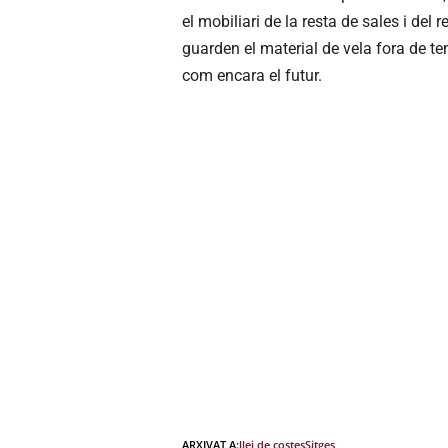
el mobiliari de la resta de sales i de
guarden el material de vela fora de tem
com encara el futur.
ARXIVAT A:
llei de costes
Sitges