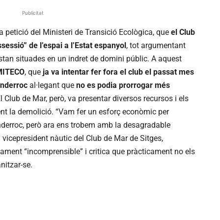
Publicitat
 petició del Ministeri de Transició Ecològica, que
el Club
sessió” de l’espai a l’Estat espanyol
, tot argumentant
stan situades en un indret de domini públic. A aquest
MITECO
, que
ja va intentar fer fora el club el passat mes
enderroc
al·legant que
no es podia prorrogar més
El Club de Mar, però, va presentar diversos recursos i els
nt la demolició. “Vam fer un esforç econòmic per
enderroc, però ara ens trobem amb la desagradable
 vicepresident nàutic del Club de Mar de Sitges,
jament “incomprensible” i critica que pràcticament no els
nitzar-se.