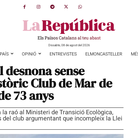
Els Països Catalans al teu abast
Dissabte, 08 de agost del 2026
PAÍS
OPINIÓ
ENTREVISTES
ELMONCASTELLER
MÉ
ol desnona sense
stòric Club de Mar de
de 73 anys
la raó al Ministeri de Transició Ecològica,
s del club argumentant que incompleix la Llei