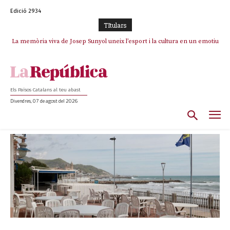
Edició 2934
TItulars
La memòria viva de Josep Sunyol uneix l’esport i la cultura en un emotiu
homenatge a Guadarrama pel seu 90è aniversari
Els Països Catalans al teu abast
Divendres, 07 de agost del 2026