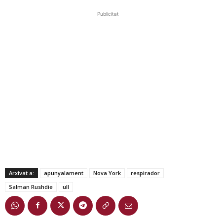
Publicitat
Arxivat a:
apunyalament
Nova York
respirador
Salman Rushdie
ull