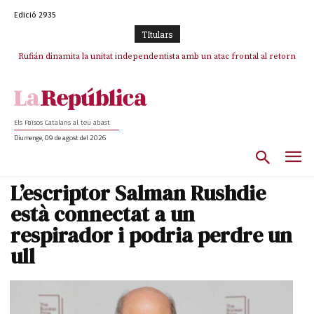
Edició 2935
TItulars
Rufián dinamita la unitat independentista amb un atac frontal al retorn
de Puigdemont
Els Països Catalans al teu abast
Diumenge, 09 de agost del 2026
L’escriptor Salman Rushdie
està connectat a un
respirador i podria perdre un
ull