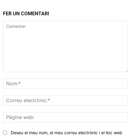
FER UN COMENTARI
Comentar
Nom
Corr
elec
Pàgi
web
Deseu el meu nom, el meu correu electrònic i el lloc web