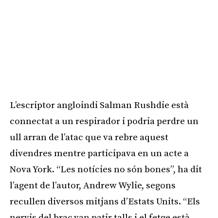
L’escriptor angloindi Salman Rushdie està
connectat a un respirador i podria perdre un
ull arran de l’atac que va rebre aquest
divendres mentre participava en un acte a
Nova York. “Les notícies no són bones”, ha dit
l’agent de l’autor, Andrew Wylie, segons
recullen diversos mitjans d’Estats Units. “Els
nervis del braç van patir talls i el fetge està