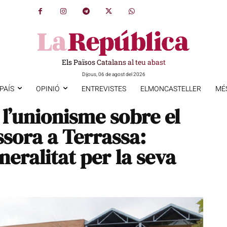
Els Països Catalans al teu abast
Dijous, 06 de agost del 2026
PAÍS
OPINIÓ
ENTREVISTES
ELMONCASTELLER
MÉ
’unionisme sobre el
ssora a Terrassa:
neralitat per la seva