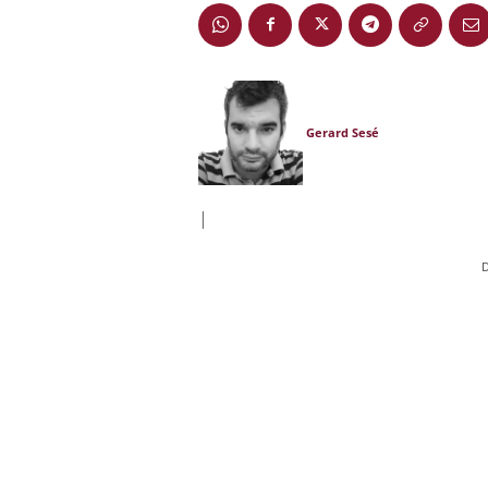
Gerard Sesé
|
D