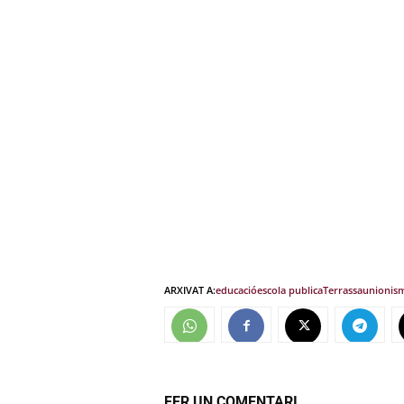
ARXIVAT A:
educació
escola publica
Terrassa
unionis
FER UN COMENTARI