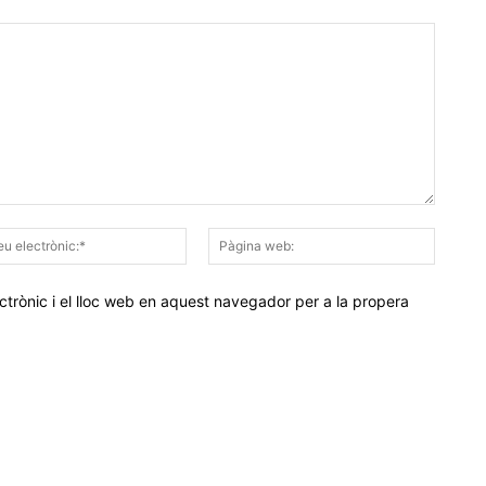
Correu
Pàgina
electrònic:*
web:
trònic i el lloc web en aquest navegador per a la propera