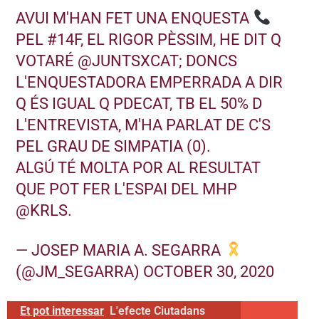
AVUI M'HAN FET UNA ENQUESTA
PEL
#14F
, EL RIGOR PÈSSIM, HE DIT Q
VOTARÉ
@JUNTSXCAT
; DONCS
L'ENQUESTADORA EMPERRADA A DIR
Q ÉS IGUAL Q PDECAT, TB EL 50% D
L'ENTREVISTA, M'HA PARLAT DE C'S
PEL GRAU DE SIMPATIA (0).
ALGÚ TÉ MOLTA POR AL RESULTAT
QUE POT FER L'ESPAI DEL MHP
@KRLS
.
— JOSEP MARIA A. SEGARRA
(@JM_SEGARRA)
OCTOBER 30, 2020
Et pot interessar
L'efecte Ciutadans