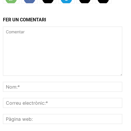
FER UN COMENTARI
Comentar
Nom
Corr
elec
Pàgi
web