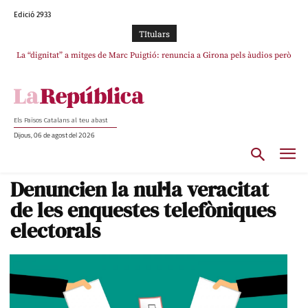
Edició 2933
TItulars
La “dignitat” a mitges de Marc Puigtió: renuncia a Girona pels àudios però
Junts exigeix que Catalunya quedi “fora” del repartiment dels menors
s’aferra als càrrecs remunerats de Sant Julià i el Consell Comarcal
migrants de Ceuta
Els Països Catalans al teu abast
Dijous, 06 de agost del 2026
Denuncien la nul·la veracitat
de les enquestes telefòniques
electorals