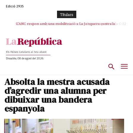
Edició 2935
TItulars
SOS Costa Brava es planta contra la “nefasta” prolongació de la C-32 i
L’ANC respon amb una mobilització a La Jonquera contra la
catalanofòbia i els abusos de la Policia Nacional
n’exigeix la retirada immediata
Els Països Catalans al teu abast
Dissabte, 08 de agost del 2026
Absolta la mestra acusada
d’agredir una alumna per
dibuixar una bandera
espanyola