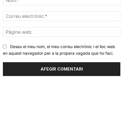
Corr
elec
Pàgi
web
Deseu el meu nom, el meu correu electrònic i el lloc web
en aquest navegador per a la propera vegada que ho faci.