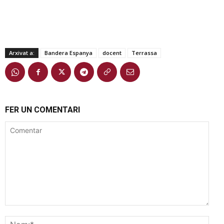
Arxivat a:
Bandera Espanya
docent
Terrassa
FER UN COMENTARI
Comentar
Nom