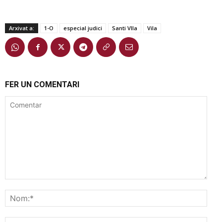
Arxivat a:
1-O
especial judici
Santi VIla
Vila
FER UN COMENTARI
Comentar
Nom
Corr