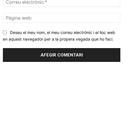
elec
Pàgi
web
Deseu el meu nom, el meu correu electrònic i el lloc web
en aquest navegador per a la propera vegada que ho faci.