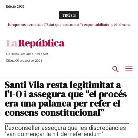
Edició 2933
TItulars
Junqueras demana a l’Estat que assumeixi “responsabilitats” pel “drama
L’abandonament de les seleccions catalanes per part de la UFEC
humà” a Ceuta i avança que Catalunya haurà de continuar acollint
espanyolitza l’esport del país
menors
Els Països Catalans al teu abast
Dijous, 06 de agost del 2026
Santi Vila resta legitimitat a
l’1-O i assegura que “el procés
era una palanca per refer el
consens constitucional”
L'exconseller assegura que les discrepàncies
"van començar la nit del referèndum"