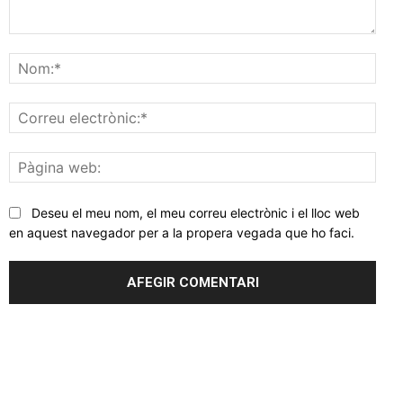
Comentar
Nom
Corr
elec
Pàgi
web
Deseu el meu nom, el meu correu electrònic i el lloc web
en aquest navegador per a la propera vegada que ho faci.