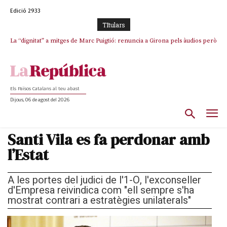
Edició 2933
TItulars
La “dignitat” a mitges de Marc Puigtió: renuncia a Girona pels àudios però
Junts exigeix que Catalunya quedi “fora” del repartiment dels menors
s’aferra als càrrecs remunerats de Sant Julià i el Consell Comarcal
migrants de Ceuta
Els Països Catalans al teu abast
Dijous, 06 de agost del 2026
Santi Vila es fa perdonar amb
l’Estat
A les portes del judici de l'1-O, l'exconseller
d'Empresa reivindica com "ell sempre s'ha
mostrat contrari a estratègies unilaterals"