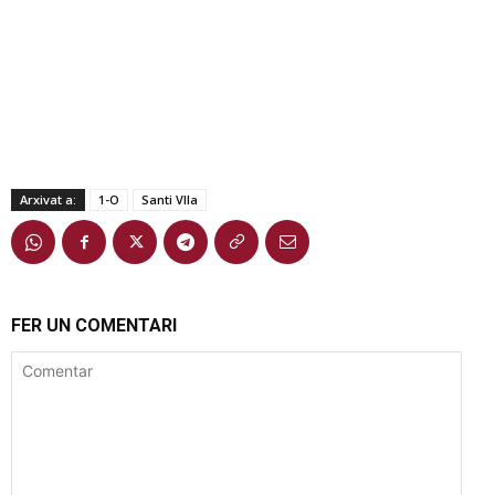
Arxivat a:
1-O
Santi VIla
FER UN COMENTARI