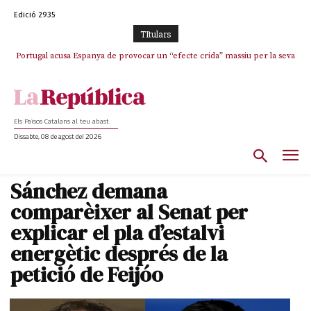
Edició 2935
TItulars
Portugal acusa Espanya de provocar un “efecte crida” massiu per la seva
El col·lapse de l’operació de Marc Puigtió a Girona: desbandada de
l’oportunisme i fracàs de ‘Militància Decidim’
“manca de regulació” migratòria
Els Països Catalans al teu abast
Dissabte, 08 de agost del 2026
Sánchez demana
comparèixer al Senat per
explicar el pla d’estalvi
energètic després de la
petició de Feijóo