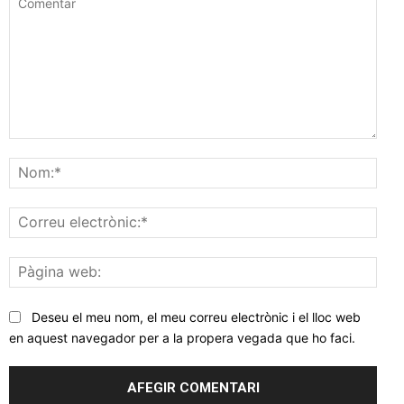
Comentar
Nom
Corr
elec
Pàgi
web
Deseu el meu nom, el meu correu electrònic i el lloc web
en aquest navegador per a la propera vegada que ho faci.