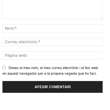
Comentar
Nom
Corr
elec
Pàgi
web
Deseu el meu nom, el meu correu electrònic i el lloc web
en aquest navegador per a la propera vegada que ho faci.