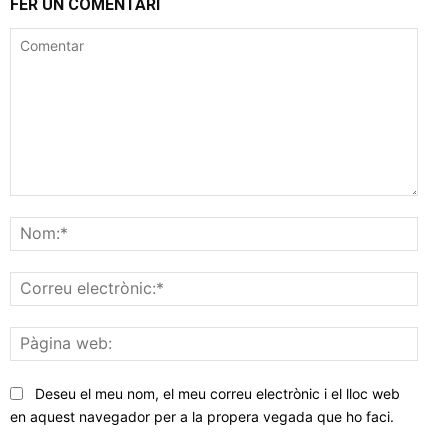
FER UN COMENTARI
Comentar
Nom
Corr
elec
Pàgi
web
Deseu el meu nom, el meu correu electrònic i el lloc web
en aquest navegador per a la propera vegada que ho faci.