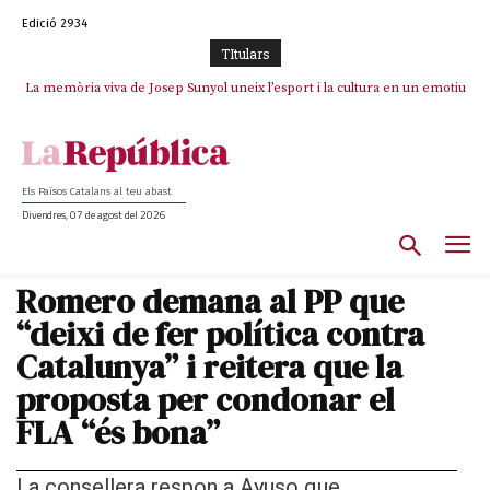
Edició 2934
TItulars
La memòria viva de Josep Sunyol uneix l’esport i la cultura en un emotiu
La “dignitat” a mitges de Marc Puigtió: renuncia a Girona pels àudios però
s’aferra als càrrecs remunerats de Sant Julià i el Consell Comarcal
homenatge a Guadarrama pel seu 90è aniversari
Els Països Catalans al teu abast
Divendres, 07 de agost del 2026
Romero demana al PP que
“deixi de fer política contra
Catalunya” i reitera que la
proposta per condonar el
FLA “és bona”
La consellera respon a Ayuso que