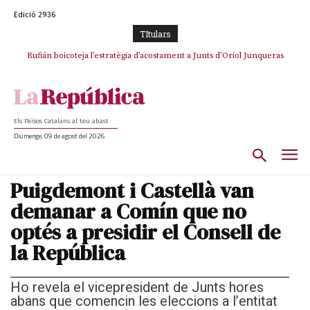
Edició 2936
TItulars
Rufián boicoteja l’estratègia d’acostament a Junts d’Oriol Junqueras
Els Països Catalans al teu abast
Diumenge, 09 de agost del 2026
Puigdemont i Castellà van
demanar a Comín que no
optés a presidir el Consell de
la República
Ho revela el vicepresident de Junts hores
abans que comencin les eleccions a l’entitat