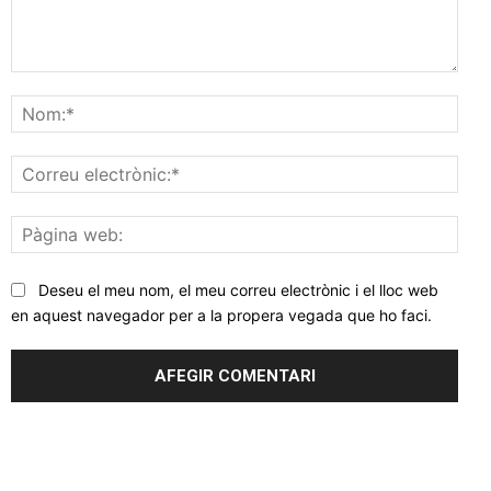
Comentar
Nom
Corr
elec
Pàgi
web
Deseu el meu nom, el meu correu electrònic i el lloc web
en aquest navegador per a la propera vegada que ho faci.