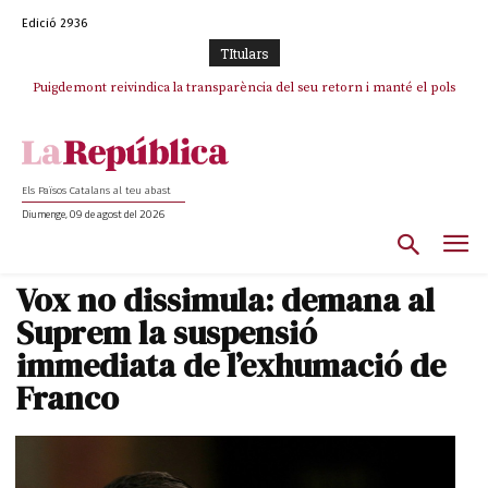
Edició 2936
TItulars
Puigdemont reivindica la transparència del seu retorn i manté el pols
ferm per la plena llibertat dels encausats
Els Països Catalans al teu abast
Diumenge, 09 de agost del 2026
Vox no dissimula: demana al
Suprem la suspensió
immediata de l’exhumació de
Franco