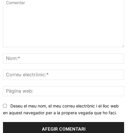
Comentar
Nom
Corr
elec
Pàgi
web
Deseu el meu nom, el meu correu electrònic i el lloc web
en aquest navegador per a la propera vegada que ho faci.