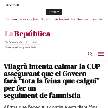
Edició 2934
TItulars
La memòria viva de Josep Sunyol uneix l’esport i la cultura en un emotiu
La “dignitat” a mitges de Marc Puigtió: renuncia a Girona pels àudios però
s’aferra als càrrecs remunerats de Sant Julià i el Consell Comarcal
homenatge a Guadarrama pel seu 90è aniversari
Els Països Catalans al teu abast
Divendres, 07 de agost del 2026
Vilagrà intenta calmar la CUP
assegurant que el Govern
farà “tota la feina que calgui”
per fer un
seguiment de l’amnistia
Afirma que l'executiu continua estudiant "fins