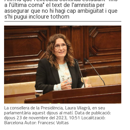
a l'última coma" el text de l'amnistia per
assegurar que no hi hagi cap ambigüitat i que
s'hi pugui incloure tothom
La consellera de la Presidència, Laura Vilagrà, en seu
parlamentària aquest dijous al matí. Data de publicació:
dijous 23 de novembre del 2023, 10:51 Localització:
Barcelona Autor: Francesc Voltas