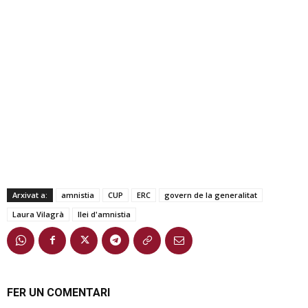
Arxivat a:
amnistia
CUP
ERC
govern de la generalitat
Laura Vilagrà
llei d'amnistia
FER UN COMENTARI