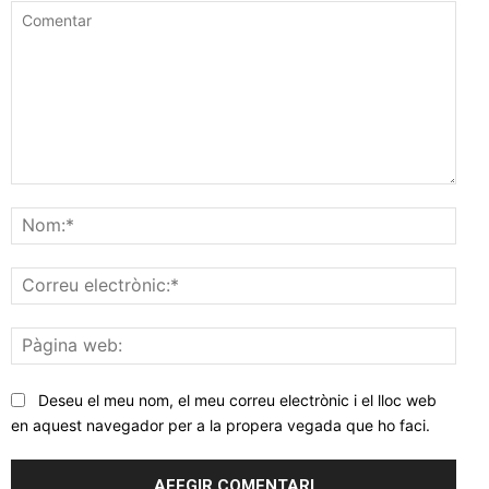
Comentar
Nom
Corr
elec
Pàgi
web
Deseu el meu nom, el meu correu electrònic i el lloc web
en aquest navegador per a la propera vegada que ho faci.