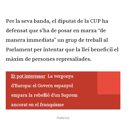
Per la seva banda, el diputat de la CUP ha
defensat que s’ha de posar en marxa “de
manera immediata” un grup de treball al
Parlament per intentar que la llei beneficiï el
màxim de persones represaliades.
Et pot interessar
La vergonya
d'Europa: el Govern espanyol
empara la rebel·lió d'un Suprem
ancorat en el franquisme
Publicitat