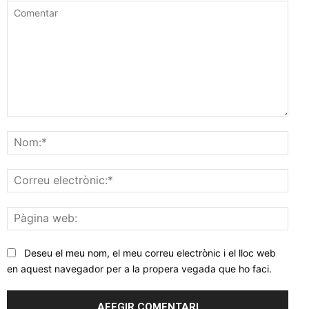
Comentar
Nom
Corr
elec
Pàgi
web
Deseu el meu nom, el meu correu electrònic i el lloc web
en aquest navegador per a la propera vegada que ho faci.