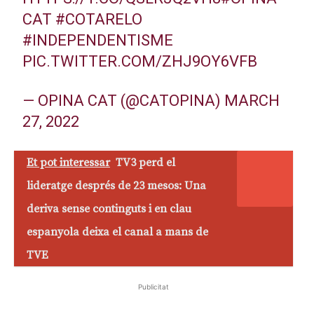
CAT
#COTARELO
#INDEPENDENTISME
PIC.TWITTER.COM/ZHJ9OY6VFB
— OPINA CAT (@CATOPINA)
MARCH
27, 2022
Et pot interessar
TV3 perd el
lideratge després de 23 mesos: Una
deriva sense continguts i en clau
espanyola deixa el canal a mans de
TVE
Publicitat