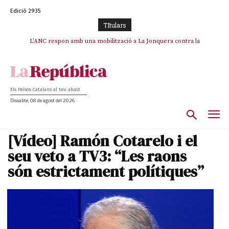
Edició 2935
TItulars
L’ANC respon amb una mobilització a La Jonquera contra la
catalanofòbia i els abusos de la Policia Nacional
Els Països Catalans al teu abast
Dissabte, 08 de agost del 2026
[Vídeo] Ramón Cotarelo i el
seu veto a TV3: “Les raons
són estrictament polítiques”