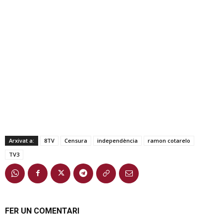
Arxivat a:
8TV
Censura
independència
ramon cotarelo
TV3
FER UN COMENTARI