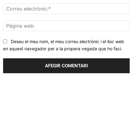
Corr
elec
Pàgi
web
Deseu el meu nom, el meu correu electrònic i el lloc web
en aquest navegador per a la propera vegada que ho faci.