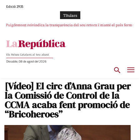
Edició 2935
TItulars
Puigdemont reivindica la transparència del seu retorn i manté el pols ferm
Portugal acusa Espanya de provocar un “efecte crida” massiu per la seva
per la plena llibertat dels encausats
“manca de regulació” migratòria
Els Països Catalans al teu abast
Dissabte, 08 de agost del 2026
[Vídeo] El circ d’Anna Grau per
la Comissió de Control de la
CCMA acaba fent promoció de
“Bricoheroes”