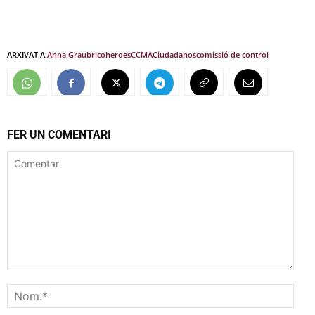
ARXIVAT A:
Anna Grau
bricoheroes
CCMA
Ciudadanos
comissió de control
FER UN COMENTARI
Comentar
Nom