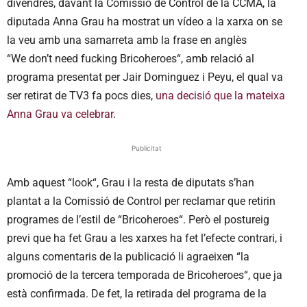
divendres, davant la Comissió de Control de la CCMA, la
diputada Anna Grau ha mostrat un vídeo a la xarxa on se
la veu amb una samarreta amb la frase en anglès
“
We
don’t
need
fucking
Bricoheroes
“, amb relació al
programa presentat per
Jair
Dominguez
i
Peyu
, el qual va
ser retirat de TV3 fa pocs dies,
una decisió que la mateixa
Anna Grau va celebrar
.
Publicitat
Amb aquest “
look
“, Grau i la resta de diputats s’han
plantat a la Comissió de Control per reclamar que retirin
programes de l’estil de “
Bricoheroes
“. Però el postureig
previ que ha fet Grau a les xarxes ha fet l’efecte contrari, i
alguns comentaris de la publicació li agraeixen “la
promoció de la tercera temporada de
Bricoheroes
“, que ja
està confirmada. De fet, la retirada del programa de la