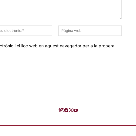
Correu
Pàgina
electrònic:*
web:
trònic i el lloc web en aquest navegador per a la propera