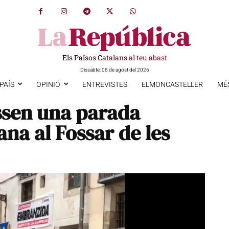
Els Països Catalans al teu abast
Dissabte, 08 de agost del 2026
PAÍS
OPINIÓ
ENTREVISTES
ELMONCASTELLER
MÉ
ssen una parada
ana al Fossar de les