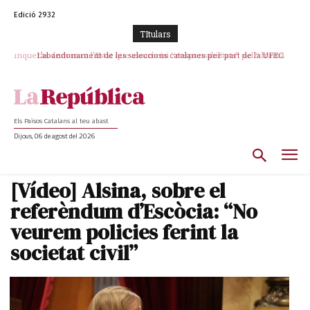
Edició 2932
TItulars
L’abandonament de les seleccions catalanes per part de la UFEC
espanyolitza l’esport del país
Els Països Catalans al teu abast
Dijous, 06 de agost del 2026
[Vídeo] Alsina, sobre el
referèndum d’Escòcia: “No
veurem policies ferint la
societat civil”