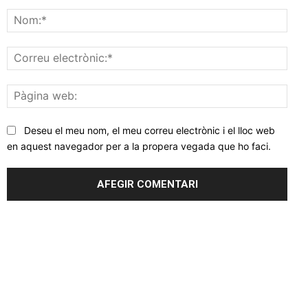
Comentar
Nom
Corr
elec
Pàgi
web
Deseu el meu nom, el meu correu electrònic i el lloc web
en aquest navegador per a la propera vegada que ho faci.