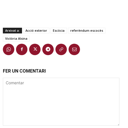
Arxivat a:
Acció exterior
Escòcia
referèndum escocès
Victòria Alsina
FER UN COMENTARI